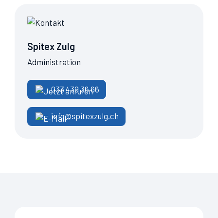
Spitex Zulg
Administration
033 439 36 66
info@spitexzulg.ch