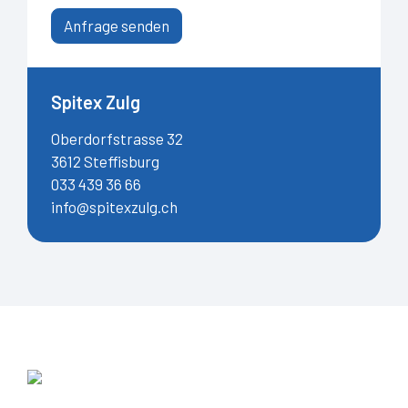
Anfrage senden
Spitex Zulg
Oberdorfstrasse 32
3612 Steffisburg
033 439 36 66
info@spitexzulg.ch