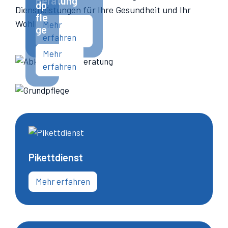
Beratung
dp
Dienstleistungen für Ihre Gesundheit und Ihr
fle
Wohlbefinden.
Mehr
ge
erfahren
Mehr
erfahren
Pikettdienst
Mehr erfahren